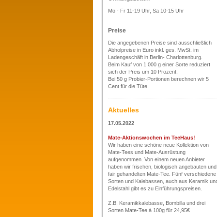
Mo - Fr 11-19 Uhr, Sa 10-15 Uhr
Preise
Die angegebenen Preise sind ausschließlich
Abholpreise in Euro inkl. ges. MwSt. im
Ladengeschäft in Berlin- Charlottenburg.
Beim Kauf von 1.000 g einer Sorte reduziert
sich der Preis um 10 Prozent.
Bei 50 g Probier-Portionen berechnen wir 5
Cent für die Tüte.
Aktuelles
17.05.2022
Mate-Aktionswochen im TeeHaus!
Wir haben eine schöne neue Kollektion von
Mate-Tees und Mate-Ausrüstung
aufgenommen. Von einem neuen Anbieter
haben wir frischen, biologisch angebauten und
fair gehandelten Mate-Tee. Fünf verschiedene
Sorten und Kalebassen, auch aus Keramik un
Edelstahl gibt es zu Einführungspreisen.
Z.B. Keramikkalebasse, Bombilla und drei
Sorten Mate-Tee á 100g für 24,95€