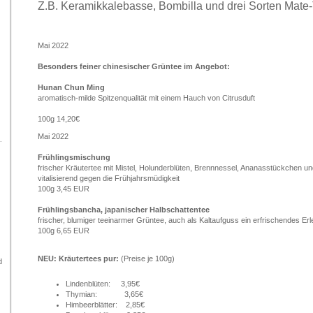
Z.B. Keramikkalebasse, Bombilla und drei Sorten Mate-
Mai 2022
Besonders feiner chinesischer Grüntee im Angebot:
Hunan Chun Ming
aromatisch-milde Spitzenqualität mit einem Hauch von Citrusduft
100g 14,20€
Mai 2022
Frühlingsmischung
frischer Kräutertee mit Mistel, Holunderblüten, Brennnessel, Ananasstückchen u
vitalisierend gegen die Frühjahrsmüdigkeit
100g 3,45 EUR
Frühlingsbancha, japanischer Halbschattentee
frischer, blumiger teeinarmer Grüntee, auch als Kaltaufguss ein erfrischendes Erl
100g 6,65 EUR
NEU: Kräutertees pur:
(Preise je 100g)
d
Lindenblüten: 3,95€
Thymian: 3,65€
Himbeerblätter: 2,85€