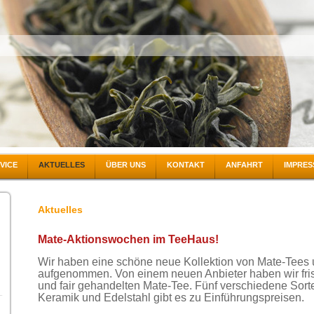
RVICE
AKTUELLES
ÜBER UNS
KONTAKT
ANFAHRT
IMPRE
Aktuelles
Mate-Aktionswochen im TeeHaus!
Wir haben eine schöne neue Kollektion von Mate-Tees
aufgenommen. Von einem neuen Anbieter haben wir fri
und fair gehandelten Mate-Tee. Fünf verschiedene Sor
Keramik und Edelstahl gibt es zu Einführungspreisen.