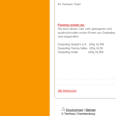
Ihr Teehaus-Team
Flugtees wieder da:
Die auch dieses Jahr sehr gelungenen und
ausdrucksvollen ersten Ernten aus Darjeeling
sind eingetroffen:
Darjeeling Singell k.b.A. 100g 18,45€
Darjeeling Teesta Valley 100g 16,95
Darjeeling Gielle 100g 16,95€
Alle Meldungen
Druckversion
|
Sitemap
© TeeHaus Charlottenburg