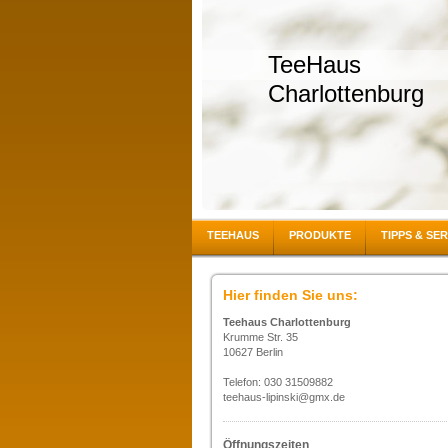
TeeHaus
Charlottenburg
TEEHAUS
PRODUKTE
TIPPS & SE
Hier finden Sie uns:
Teehaus Charlottenburg
Krumme Str. 35
10627 Berlin
Telefon: 030 31509882
teehaus-lipinski@gmx.de
Öffnungszeiten