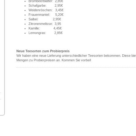
Brombeerblätter: 2,85€
Schafgarbe: 2,95€
Weidenröschen: 3,45€
Frauenmantel: 5,20€
Salbei: 2,95€
Zitronenmelisse: 3,95
Kamille: 4,45€
Lemongras: 2,85€
Neue Teesorten zum Probierpreis
Wir haben eine neue Lieferung unterschiedlicher Teesorten bekommen. Diese bie
Mengen zu Probierpreisen an. Kommen Sie vorbei!